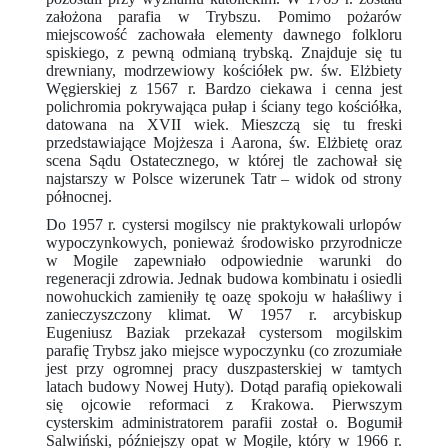
założona parafia w Trybszu. Pomimo pożarów
miejscowość zachowała elementy dawnego folkloru
spiskiego, z pewną odmianą trybską. Znajduje się tu
drewniany, modrzewiowy kościółek pw. św. Elżbiety
Węgierskiej z 1567 r. Bardzo ciekawa i cenna jest
polichromia pokrywająca pułap i ściany tego kościółka,
datowana na XVII wiek. Mieszczą się tu freski
przedstawiające Mojżesza i Aarona, św. Elżbietę oraz
scena Sądu Ostatecznego, w której tle zachował się
najstarszy w Polsce wizerunek Tatr – widok od strony
północnej.
Do 1957 r. cystersi mogilscy nie praktykowali urlopów
wypoczynkowych, ponieważ środowisko przyrodnicze
w Mogile zapewniało odpowiednie warunki do
regeneracji zdrowia. Jednak budowa kombinatu i osiedli
nowohuckich zamieniły tę oazę spokoju w hałaśliwy i
zanieczyszczony klimat. W 1957 r. arcybiskup
Eugeniusz Baziak przekazał cystersom mogilskim
parafię Trybsz jako miejsce wypoczynku (co zrozumiałe
jest przy ogromnej pracy duszpasterskiej w tamtych
latach budowy Nowej Huty). Dotąd parafią opiekowali
się ojcowie reformaci z Krakowa. Pierwszym
cysterskim administratorem parafii został o. Bogumił
Salwiński, późniejszy opat w Mogile, który w 1966 r.