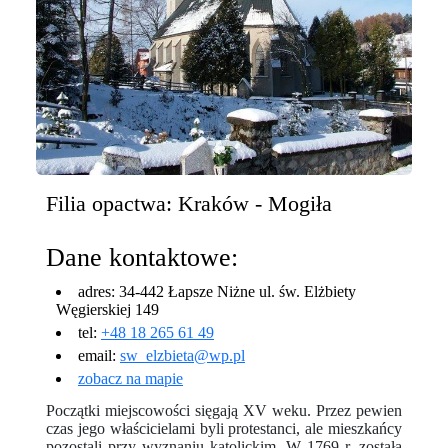
Filia opactwa: Kraków - Mogiła
Dane kontaktowe:
adres: 34-442 Łapsze Niżne ul. św. Elżbiety
Węgierskiej 149
tel:
+48 18 265 61 49
email:
sw_elzbieta@wp.pl
zobacz na mapie
Początki miejscowości sięgają XV weku. Przez pewien
czas jego właścicielami byli protestanci, ale mieszkańcy
pozostali przy wyznaniu katolickim. W 1769 r. została